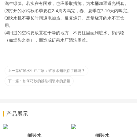
滋生绿藻。若实在有困难，也应采取措施，为水桶加罩避光桶套。
⑵打开的水桶秋冬季要在2-4周内喝完，春、夏季在7-10天内喝完。
⑶饮水机不要长时间通电加热、反复烧开。反复烧开的水不宜饮
用。
⑷用过的空桶要放置在干净的地方，不要往里面到脏水、扔污物
（如烟头之类），而造成矿泉水厂清洗困难。
上一篇
矿泉水生产厂家：矿泉水知识你了解吗？
下一篇：
如何巧妙的辨别桶装水的质量
产品展示
桶装水
桶装水